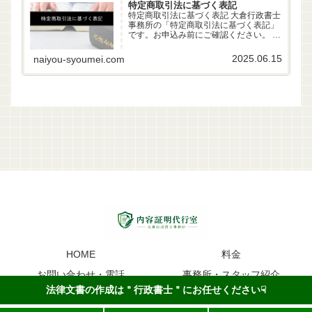
特定商取引法に基づく表記
特定商取引法に基づく表記 大倉行政書士
事務所の「特定商取引法に基づく表記」
です。お申込み前にご確認ください。 事
業者名 大倉行政書士事務所 代表者 行政
書士 大倉雄偉（第22261170号） 所在地
2025.06.15
naiyou-syoumei.com
〒630-83-0252 奈良県生駒市山...
HOME
料金
お問い合わせ・電話
事務所・スタッフ紹介
法律文書の作成は＂行政書士＂にお任せください☟
内容証明のイメージ