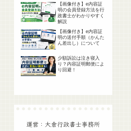
【画像付き】e内容証
明の会員登録方法を行
政書士がわかりやすく
解説
【画像付き】e内容証
明の送付手順（かんた
ん差出し）について
少額訴訟は泣き寝入
り？内容証明郵便によ
り回避！
運営：大倉行政書士事務所