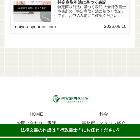
特定商取引法に基づく表記
特定商取引法に基づく表記 大倉行政書士
事務所の「特定商取引法に基づく表記」
です。お申込み前にご確認ください。 事
業者名 大倉行政書士事務所 代表者 行政
書士 大倉雄偉（第22261170号） 所在地
2025.06.15
naiyou-syoumei.com
〒630-83-0252 奈良県生駒市山...
HOME
料金
お問い合わせ・電話
事務所・スタッフ紹介
法律文書の作成は＂行政書士＂にお任せください☟
内容証明のイメージ