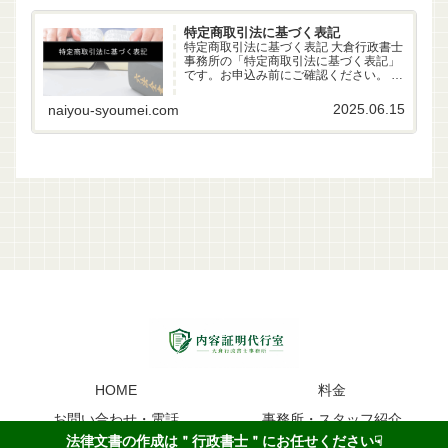
特定商取引法に基づく表記
特定商取引法に基づく表記 大倉行政書士
事務所の「特定商取引法に基づく表記」
です。お申込み前にご確認ください。 事
業者名 大倉行政書士事務所 代表者 行政
書士 大倉雄偉（第22261170号） 所在地
2025.06.15
naiyou-syoumei.com
〒630-83-0252 奈良県生駒市山...
HOME
料金
お問い合わせ・電話
事務所・スタッフ紹介
法律文書の作成は＂行政書士＂にお任せください☟