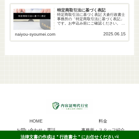
特定商取引法に基づく表記
特定商取引法に基づく表記 大倉行政書士
事務所の「特定商取引法に基づく表記」
です。お申込み前にご確認ください。 事
業者名 大倉行政書士事務所 代表者 行政
書士 大倉雄偉（第22261170号） 所在地
2025.06.15
naiyou-syoumei.com
〒630-83-0252 奈良県生駒市山...
HOME
料金
お問い合わせ・電話
事務所・スタッフ紹介
法律文書の作成は＂行政書士＂にお任せください☟