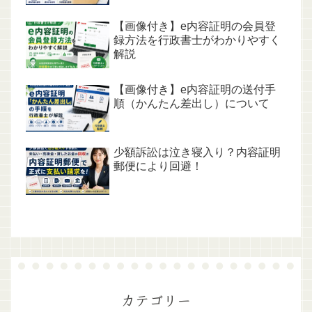
【画像付き】e内容証明の会員登
録方法を行政書士がわかりやすく
解説
【画像付き】e内容証明の送付手
順（かんたん差出し）について
少額訴訟は泣き寝入り？内容証明
郵便により回避！
カテゴリー