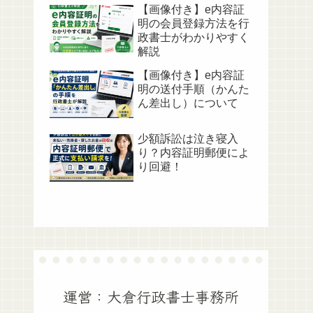
【画像付き】e内容証
明の会員登録方法を行
政書士がわかりやすく
解説
【画像付き】e内容証
明の送付手順（かんた
ん差出し）について
少額訴訟は泣き寝入
り？内容証明郵便によ
り回避！
運営：大倉行政書士事務所