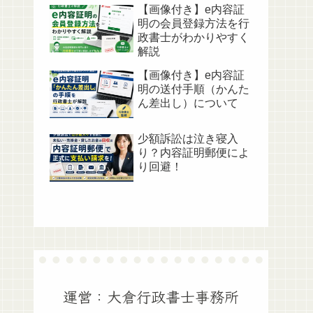
【画像付き】e内容証
明の会員登録方法を行
政書士がわかりやすく
解説
【画像付き】e内容証
明の送付手順（かんた
ん差出し）について
少額訴訟は泣き寝入
り？内容証明郵便によ
り回避！
運営：大倉行政書士事務所