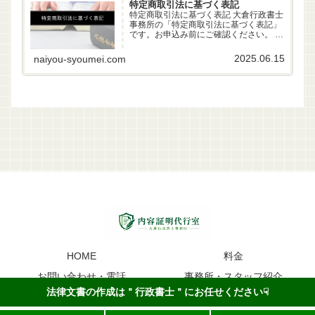
特定商取引法に基づく表記
特定商取引法に基づく表記 大倉行政書士
事務所の「特定商取引法に基づく表記」
です。お申込み前にご確認ください。 事
業者名 大倉行政書士事務所 代表者 行政
書士 大倉雄偉（第22261170号） 所在地
2025.06.15
naiyou-syoumei.com
〒630-83-0252 奈良県生駒市山...
HOME
料金
お問い合わせ・電話
事務所・スタッフ紹介
法律文書の作成は＂行政書士＂にお任せください☟
内容証明のイメージ