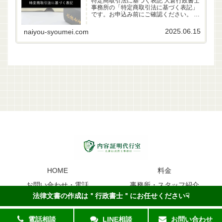
特定商取引法に基づく表記 大倉行政書士
事務所の「特定商取引法に基づく表記」
です。お申込み前にご確認ください。 事
業者名 大倉行政書士事務所 代表者 行政
書士 大倉雄偉（第22261170号） 所在地
2025.06.15
naiyou-syoumei.com
〒630-83-0252 奈良県生駒市山...
HOME
料金
お問い合わせ・電話
事務所・スタッフ紹介
法律文書の作成は＂行政書士＂にお任せください☟
内容証明のイメージ
Copyright©1997内容証明代行室 All Rights Reserved.
電話相談
LINE相談
お問い合わせ