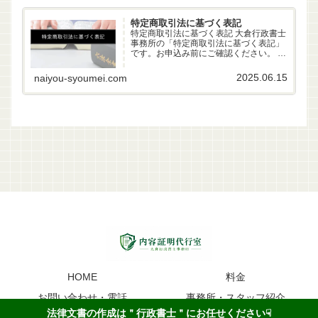
特定商取引法に基づく表記
特定商取引法に基づく表記 大倉行政書士
事務所の「特定商取引法に基づく表記」
です。お申込み前にご確認ください。 事
業者名 大倉行政書士事務所 代表者 行政
書士 大倉雄偉（第22261170号） 所在地
2025.06.15
naiyou-syoumei.com
〒630-83-0252 奈良県生駒市山...
HOME
料金
お問い合わせ・電話
事務所・スタッフ紹介
法律文書の作成は＂行政書士＂にお任せください☟