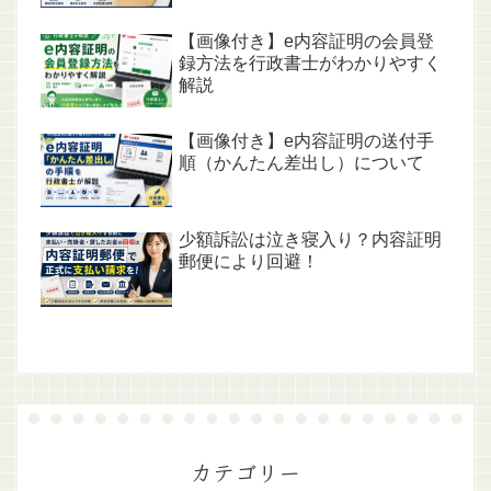
【画像付き】e内容証明の会員登
録方法を行政書士がわかりやすく
解説
【画像付き】e内容証明の送付手
順（かんたん差出し）について
少額訴訟は泣き寝入り？内容証明
郵便により回避！
カテゴリー