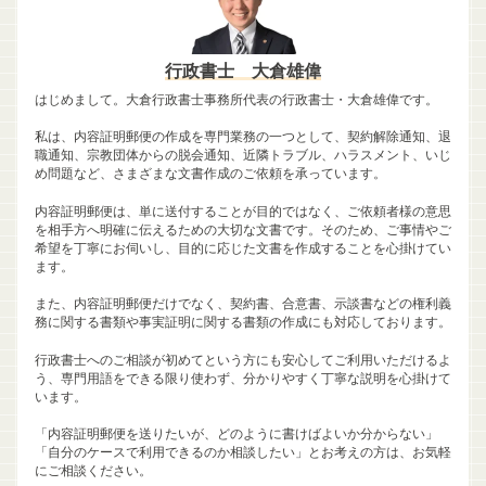
行政書士 大倉雄偉
はじめまして。大倉行政書士事務所代表の行政書士・大倉雄偉です。
私は、内容証明郵便の作成を専門業務の一つとして、契約解除通知、退
職通知、宗教団体からの脱会通知、近隣トラブル、ハラスメント、いじ
め問題など、さまざまな文書作成のご依頼を承っています。
内容証明郵便は、単に送付することが目的ではなく、ご依頼者様の意思
を相手方へ明確に伝えるための大切な文書です。そのため、ご事情やご
希望を丁寧にお伺いし、目的に応じた文書を作成することを心掛けてい
ます。
また、内容証明郵便だけでなく、契約書、合意書、示談書などの権利義
務に関する書類や事実証明に関する書類の作成にも対応しております。
行政書士へのご相談が初めてという方にも安心してご利用いただけるよ
う、専門用語をできる限り使わず、分かりやすく丁寧な説明を心掛けて
います。
「内容証明郵便を送りたいが、どのように書けばよいか分からない」
「自分のケースで利用できるのか相談したい」とお考えの方は、お気軽
にご相談ください。