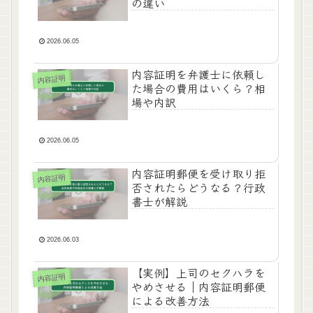
の違い
2026.06.05
内容証明を弁護士に依頼し
内容証明
た場合の費用はいくら？相
場や内訳
2026.06.05
内容証明郵便を受け取り拒
内容証明
否されたらどうなる？行政
書士が解説
2026.06.03
【実例】上司のセクハラを
内容証明
やめさせる｜内容証明郵便
による改善方法