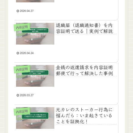
2026.04.27
退職届（退職通知書）を内
内容証明
容証明で送る｜実例で解説
2026.04.24
金銭の返還請求を内容証明
内容証明
郵便で行って解決した事例
2026.03.27
元カレのストーカー行為に
内容証明
悩んだら：いま起きている
ことを証拠化！