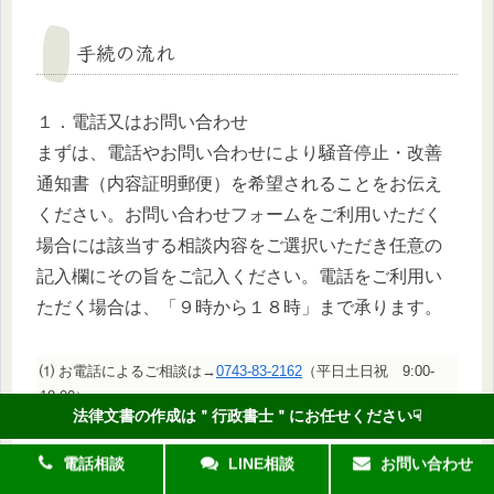
手続の流れ
１．電話又はお問い合わせ
まずは、電話やお問い合わせにより騒音停止・改善
通知書（内容証明郵便）を希望されることをお伝え
ください。お問い合わせフォームをご利用いただく
場合には該当する相談内容をご選択いただき任意の
記入欄にその旨をご記入ください。電話をご利用い
ただく場合は、「９時から１８時」まで承ります。
⑴ お電話によるご相談は→
0743-83-2162
（平日土日祝 9:00-
18:00）
法律文書の作成は＂行政書士＂にお任せください☟
⑵ お問い合わせフォーム→
こちら
です。
電話相談
LINE相談
お問い合わせ
２．契約書面の作成と送付