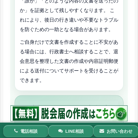
「誰が」「どのような内容の文書を送ったの
か」を証拠として残しやすくなります。 こ
れにより、後日の行き違いや不要なトラブル
を防ぐための一助となる場合があります。
ご自身だけで文書を作成することに不安があ
る場合には、行政書士へ相談することで、退
会意思を整理した文書の作成や内容証明郵便
による送付についてサポートを受けることが
できます。
内容証明郵便による脱会通知書
の作成・送付サポート
大倉行政書士事務所では、宗教団体への退会
電話相談
LINE相談
お問い合わせ
届・脱会通知書の作成および内容証明郵便に