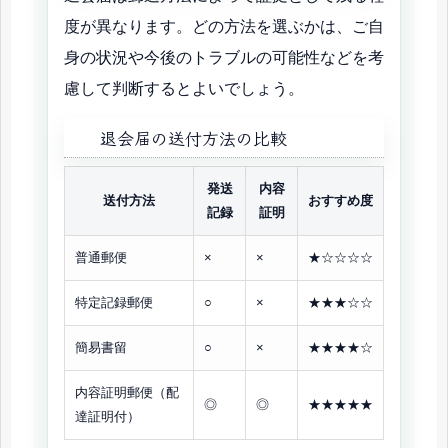
度が異なります。どの方法を選ぶかは、ご自
身の状況や今後のトラブルの可能性などを考
慮して判断するとよいでしょう。
退会届の送付方法の比較
発送
内容
送付方法
おすすめ度
記録
証明
普通郵便
×
×
★☆☆☆☆
特定記録郵便
○
×
★★★☆☆
簡易書留
○
×
★★★★☆
内容証明郵便（配
◎
◎
★★★★★
達証明付）