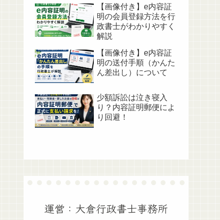
【画像付き】e内容証
明の会員登録方法を行
政書士がわかりやすく
解説
【画像付き】e内容証
明の送付手順（かんた
ん差出し）について
少額訴訟は泣き寝入
り？内容証明郵便によ
り回避！
運営：大倉行政書士事務所