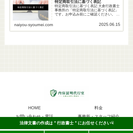
特定商取引法に基づく表記
特定商取引法に基づく表記 大倉行政書士
事務所の「特定商取引法に基づく表記」
です。お申込み前にご確認ください。 事
業者名 大倉行政書士事務所 代表者 行政
書士 大倉雄偉（第22261170号） 所在地
2025.06.15
naiyou-syoumei.com
〒630-83-0252 奈良県生駒市山...
HOME
料金
お問い合わせ・電話
事務所・スタッフ紹介
法律文書の作成は＂行政書士＂にお任せください☟
内容証明のイメージ