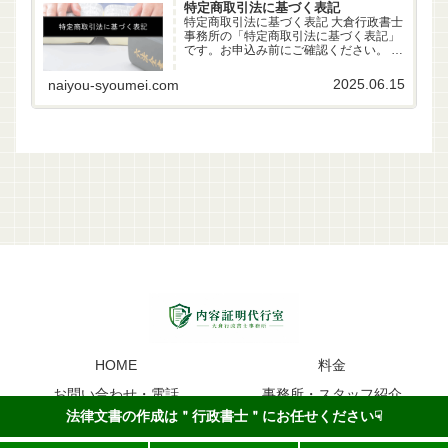
特定商取引法に基づく表記
特定商取引法に基づく表記 大倉行政書士
事務所の「特定商取引法に基づく表記」
です。お申込み前にご確認ください。 事
業者名 大倉行政書士事務所 代表者 行政
書士 大倉雄偉（第22261170号） 所在地
2025.06.15
naiyou-syoumei.com
〒630-83-0252 奈良県生駒市山...
HOME
料金
お問い合わせ・電話
事務所・スタッフ紹介
法律文書の作成は＂行政書士＂にお任せください☟
内容証明のイメージ