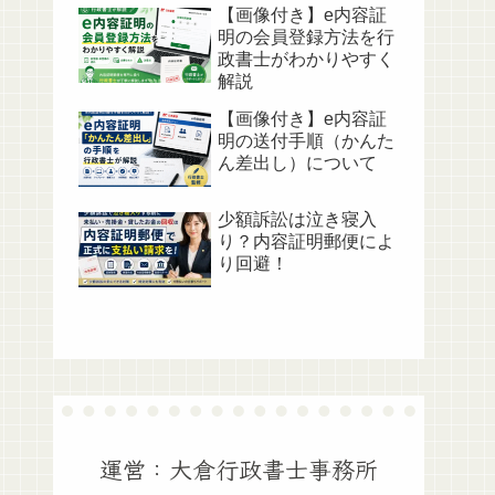
【画像付き】e内容証
明の会員登録方法を行
政書士がわかりやすく
解説
【画像付き】e内容証
明の送付手順（かんた
ん差出し）について
少額訴訟は泣き寝入
り？内容証明郵便によ
り回避！
運営：大倉行政書士事務所