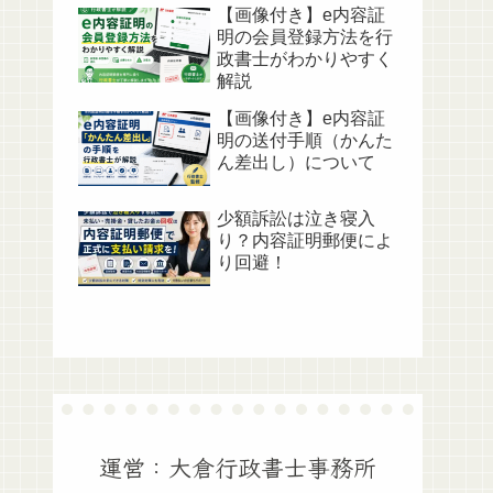
【画像付き】e内容証
明の会員登録方法を行
政書士がわかりやすく
解説
【画像付き】e内容証
明の送付手順（かんた
ん差出し）について
少額訴訟は泣き寝入
り？内容証明郵便によ
り回避！
運営：大倉行政書士事務所