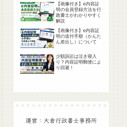
【画像付き】e内容証
明の会員登録方法を行
政書士がわかりやすく
解説
【画像付き】e内容証
明の送付手順（かんた
ん差出し）について
少額訴訟は泣き寝入
り？内容証明郵便によ
り回避！
運営：大倉行政書士事務所