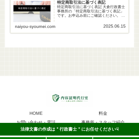
特定商取引法に基づく表記
特定商取引法に基づく表記 大倉行政書士
事務所の「特定商取引法に基づく表記」
です。お申込み前にご確認ください。 事
業者名 大倉行政書士事務所 代表者 行政
書士 大倉雄偉（第22261170号） 所在地
2025.06.15
naiyou-syoumei.com
〒630-83-0252 奈良県生駒市山...
HOME
料金
お問い合わせ・電話
事務所・スタッフ紹介
法律文書の作成は＂行政書士＂にお任せください☟
内容証明のイメージ