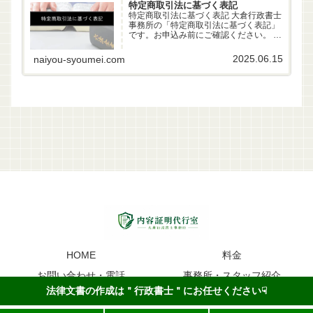
特定商取引法に基づく表記
特定商取引法に基づく表記 大倉行政書士
事務所の「特定商取引法に基づく表記」
です。お申込み前にご確認ください。 事
業者名 大倉行政書士事務所 代表者 行政
書士 大倉雄偉（第22261170号） 所在地
2025.06.15
naiyou-syoumei.com
〒630-83-0252 奈良県生駒市山...
HOME
料金
お問い合わせ・電話
事務所・スタッフ紹介
法律文書の作成は＂行政書士＂にお任せください☟
内容証明のイメージ