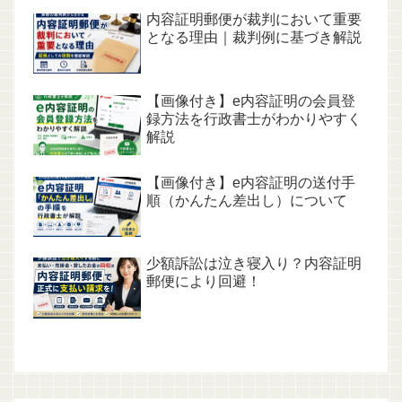
内容証明郵便が裁判において重要
となる理由｜裁判例に基づき解説
【画像付き】e内容証明の会員登
録方法を行政書士がわかりやすく
解説
【画像付き】e内容証明の送付手
順（かんたん差出し）について
少額訴訟は泣き寝入り？内容証明
郵便により回避！