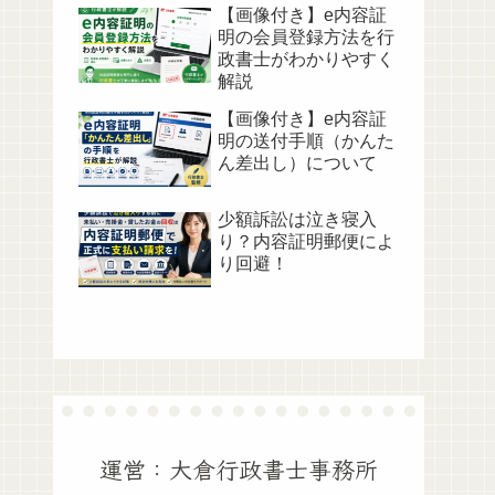
【画像付き】e内容証
明の会員登録方法を行
政書士がわかりやすく
解説
【画像付き】e内容証
明の送付手順（かんた
ん差出し）について
少額訴訟は泣き寝入
り？内容証明郵便によ
り回避！
運営：大倉行政書士事務所