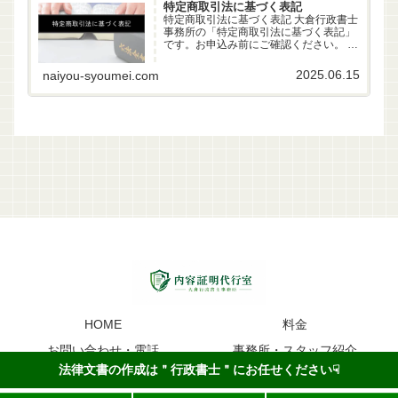
特定商取引法に基づく表記
特定商取引法に基づく表記 大倉行政書士
事務所の「特定商取引法に基づく表記」
です。お申込み前にご確認ください。 事
業者名 大倉行政書士事務所 代表者 行政
書士 大倉雄偉（第22261170号） 所在地
2025.06.15
naiyou-syoumei.com
〒630-83-0252 奈良県生駒市山...
HOME
料金
お問い合わせ・電話
事務所・スタッフ紹介
法律文書の作成は＂行政書士＂にお任せください☟
内容証明のイメージ