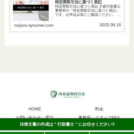
特定商取引法に基づく表記
特定商取引法に基づく表記 大倉行政書士
事務所の「特定商取引法に基づく表記」
です。お申込み前にご確認ください。 事
業者名 大倉行政書士事務所 代表者 行政
書士 大倉雄偉（第22261170号） 所在地
2025.06.15
naiyou-syoumei.com
〒630-83-0252 奈良県生駒市山...
HOME
料金
お問い合わせ・電話
事務所・スタッフ紹介
法律文書の作成は＂行政書士＂にお任せください☟
内容証明のイメージ