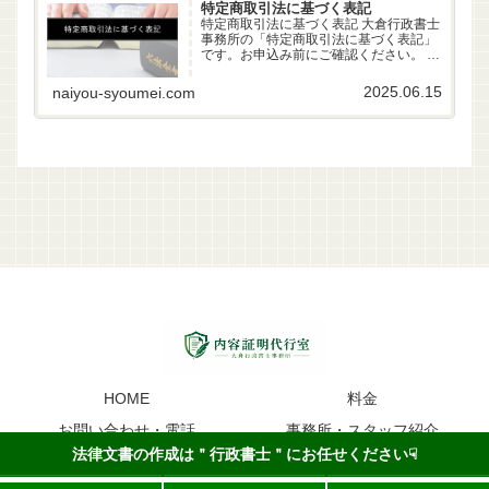
特定商取引法に基づく表記
特定商取引法に基づく表記 大倉行政書士
事務所の「特定商取引法に基づく表記」
です。お申込み前にご確認ください。 事
業者名 大倉行政書士事務所 代表者 行政
書士 大倉雄偉（第22261170号） 所在地
2025.06.15
naiyou-syoumei.com
〒630-83-0252 奈良県生駒市山...
HOME
料金
お問い合わせ・電話
事務所・スタッフ紹介
法律文書の作成は＂行政書士＂にお任せください☟
内容証明のイメージ