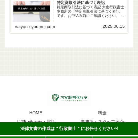
特定商取引法に基づく表記
特定商取引法に基づく表記 大倉行政書士
事務所の「特定商取引法に基づく表記」
です。お申込み前にご確認ください。 事
業者名 大倉行政書士事務所 代表者 行政
書士 大倉雄偉（第22261170号） 所在地
2025.06.15
naiyou-syoumei.com
〒630-83-0252 奈良県生駒市山...
HOME
料金
お問い合わせ・電話
事務所・スタッフ紹介
法律文書の作成は＂行政書士＂にお任せください☟
内容証明のイメージ