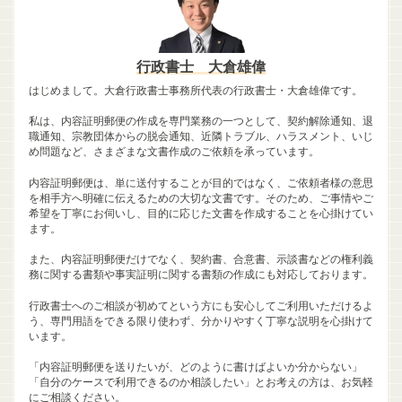
行政書士 大倉雄偉
はじめまして。大倉行政書士事務所代表の行政書士・大倉雄偉です。
私は、内容証明郵便の作成を専門業務の一つとして、契約解除通知、退
職通知、宗教団体からの脱会通知、近隣トラブル、ハラスメント、いじ
め問題など、さまざまな文書作成のご依頼を承っています。
内容証明郵便は、単に送付することが目的ではなく、ご依頼者様の意思
を相手方へ明確に伝えるための大切な文書です。そのため、ご事情やご
希望を丁寧にお伺いし、目的に応じた文書を作成することを心掛けてい
ます。
また、内容証明郵便だけでなく、契約書、合意書、示談書などの権利義
務に関する書類や事実証明に関する書類の作成にも対応しております。
行政書士へのご相談が初めてという方にも安心してご利用いただけるよ
う、専門用語をできる限り使わず、分かりやすく丁寧な説明を心掛けて
います。
「内容証明郵便を送りたいが、どのように書けばよいか分からない」
「自分のケースで利用できるのか相談したい」とお考えの方は、お気軽
にご相談ください。